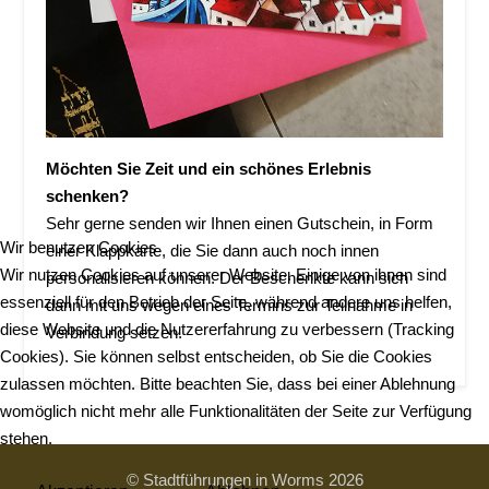
Möchten Sie Zeit und ein schönes Erlebnis
schenken?
Sehr gerne senden wir Ihnen einen Gutschein, in Form
Wir benutzen Cookies
einer Klappkarte, die Sie dann auch noch innen
Wir nutzen Cookies auf unserer Website. Einige von ihnen sind
personalisieren können. Der Beschenkte kann sich
essenziell für den Betrieb der Seite, während andere uns helfen,
dann mit uns wegen eines Termins zur Teilnahme in
diese Website und die Nutzererfahrung zu verbessern (Tracking
Verbindung setzen.
Cookies). Sie können selbst entscheiden, ob Sie die Cookies
zulassen möchten. Bitte beachten Sie, dass bei einer Ablehnung
womöglich nicht mehr alle Funktionalitäten der Seite zur Verfügung
stehen.
© Stadtführungen in Worms 2026